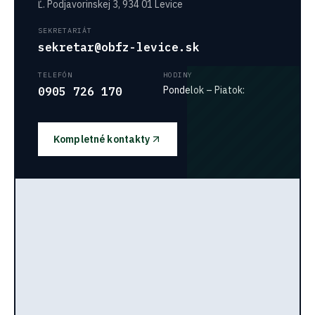
Ľ. Podjavorinskej 3, 934 01 Levice
SEKRETARIÁT
sekretar@obfz-levice.sk
TELEFÓN
HODINY
Pondelok – Piatok:
0905 726 170
Kompletné kontakty