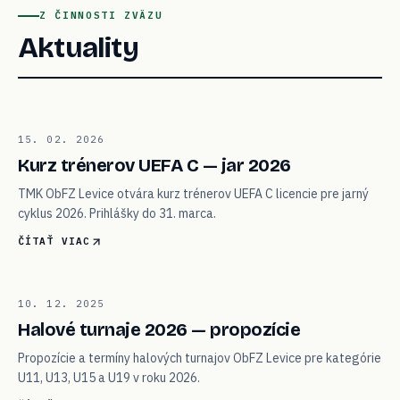
Z ČINNOSTI ZVÄZU
Aktuality
01
15. 02. 2026
VZDELÁVANIE
Kurz trénerov UEFA C — jar 2026
TMK ObFZ Levice otvára kurz trénerov UEFA C licencie pre jarný
cyklus 2026. Prihlášky do 31. marca.
ČÍTAŤ VIAC
02
10. 12. 2025
TURNAJE
Halové turnaje 2026 — propozície
Propozície a termíny halových turnajov ObFZ Levice pre kategórie
U11, U13, U15 a U19 v roku 2026.