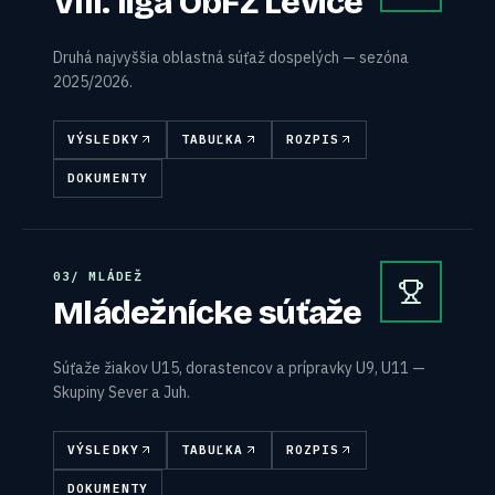
VIII. liga ObFZ Levice
Druhá najvyššia oblastná súťaž dospelých — sezóna
2025/2026.
VÝSLEDKY
TABUĽKA
ROZPIS
DOKUMENTY
0
3
/
MLÁDEŽ
Mládežnícke súťaže
Súťaže žiakov U15, dorastencov a prípravky U9, U11 —
Skupiny Sever a Juh.
VÝSLEDKY
TABUĽKA
ROZPIS
DOKUMENTY