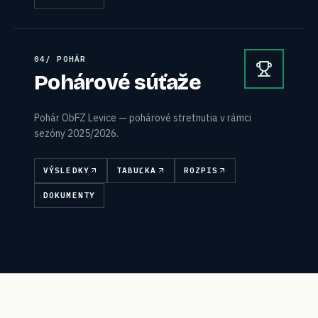
0
4
/
POHÁR
Pohárové súťaže
Pohár ObFZ Levice — pohárové stretnutia v rámci
sezóny 2025/2026.
VÝSLEDKY
TABUĽKA
ROZPIS
DOKUMENTY