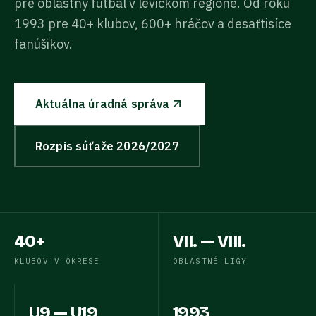
pre oblastný futbal v levickom regióne. Od roku
1993 pre 40+ klubov, 600+ hráčov a desaťtisíce
fanúšikov.
Aktuálna úradná správa
Rozpis súťaže
2026/2027
40+
VII. — VIII.
KLUBOV V OKRESE
OBLASTNÉ LIGY
U9 — U19
1993