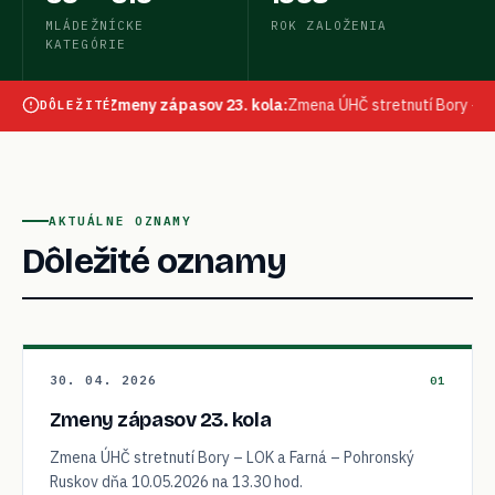
MLÁDEŽNÍCKE
ROK ZALOŽENIA
KATEGÓRIE
26
—
Zmeny zápasov 23. kola
:
Zmena ÚHČ stretnutí Bory – LOK a Farná –
DÔLEŽITÉ
AKTUÁLNE OZNAMY
Dôležité oznamy
30. 04. 2026
01
Zmeny zápasov 23. kola
Zmena ÚHČ stretnutí Bory – LOK a Farná – Pohronský
Ruskov dňa 10.05.2026 na 13.30 hod.