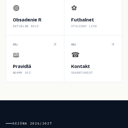
🟢
⚽
Obsadenie R
Futbalnet
AKTUÁLNE KOLO
VÝSLEDKY LIVE
0
5
/
0
6
/
📖
☎
Pravidlá
Kontakt
NORMY SFZ
SEKRETARIÁT
SEZÓNA
2026/2027