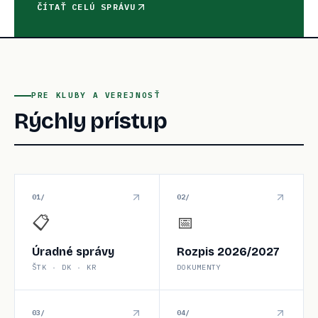
ČÍTAŤ CELÚ SPRÁVU
PRE KLUBY A VEREJNOSŤ
Rýchly prístup
0
1
/
0
2
/
📋
📅
Úradné správy
Rozpis 2026/2027
ŠTK · DK · KR
DOKUMENTY
0
3
/
0
4
/