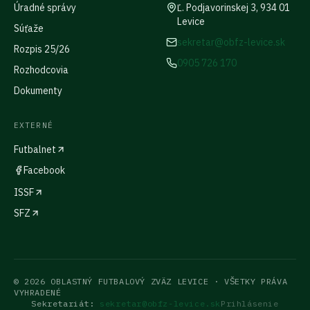
Úradné správy
Ľ. Podjavorinskej 3, 934 01
Levice
Súťaže
sekretar@obfz-levice.sk
Rozpis 25/26
0905 726 170
Rozhodcovia
Dokumenty
EXTERNÉ
Futbalnet
Facebook
ISSF
SFZ
©
2026
OBLASTNÝ FUTBALOVÝ ZVÄZ LEVICE
· VŠETKY PRÁVA
VYHRADENÉ
Sekretariát:
sekretar@obfz-levice.sk
Prihlásenie