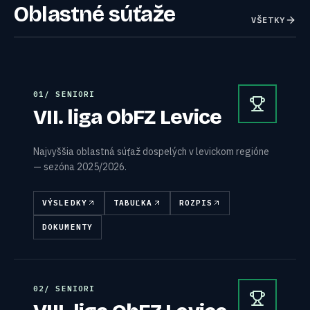
Oblastné súťaže
VŠETKY
0
1
/
SENIORI
VII. liga ObFZ Levice
Najvyššia oblastná súťaž dospelých v levickom regióne
— sezóna 2025/2026.
VÝSLEDKY
TABUĽKA
ROZPIS
DOKUMENTY
0
2
/
SENIORI