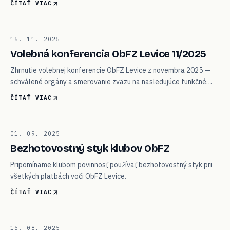
ČÍTAŤ VIAC
03
15. 11. 2025
KONFERENCIA
Volebná konferencia ObFZ Levice 11/2025
Zhrnutie volebnej konferencie ObFZ Levice z novembra 2025 —
schválené orgány a smerovanie zväzu na nasledujúce funkčné
obdobie.
ČÍTAŤ VIAC
04
01. 09. 2025
SEKRETARIÁT
Bezhotovostný styk klubov ObFZ
Pripomíname klubom povinnosť používať bezhotovostný styk pri
všetkých platbách voči ObFZ Levice.
ČÍTAŤ VIAC
15. 08. 2025
ISSF