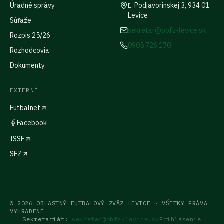
Úradné správy
Ľ. Podjavorinskej 3, 934 01
Levice
Súťaže
sekretar@obfz-levice.sk
Rozpis 25/26
0905 726 170
Rozhodcovia
Dokumenty
EXTERNÉ
Futbalnet
Facebook
ISSF
SFZ
©
2026
OBLASTNÝ FUTBALOVÝ ZVÄZ LEVICE
· VŠETKY PRÁVA
VYHRADENÉ
Sekretariát:
sekretar@obfz-levice.sk
Prihlásenie