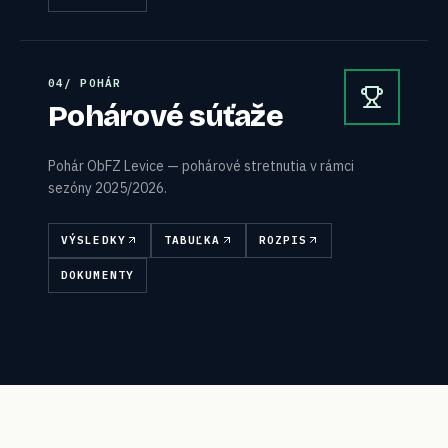
0
4
/
POHÁR
Pohárové súťaže
Pohár ObFZ Levice — pohárové stretnutia v rámci
sezóny 2025/2026.
VÝSLEDKY
TABUĽKA
ROZPIS
DOKUMENTY