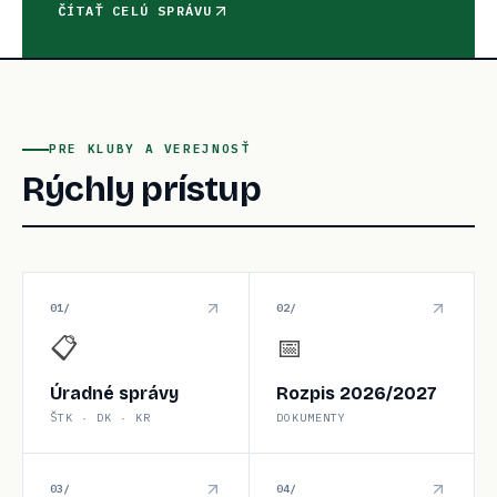
ČÍTAŤ CELÚ SPRÁVU
PRE KLUBY A VEREJNOSŤ
Rýchly prístup
0
1
/
0
2
/
📋
📅
Úradné správy
Rozpis 2026/2027
ŠTK · DK · KR
DOKUMENTY
0
3
/
0
4
/