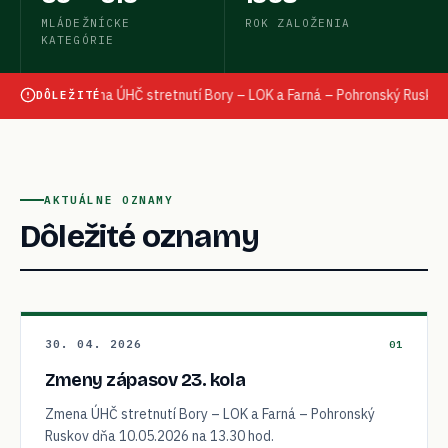
MLÁDEŽNÍCKE
ROK ZALOŽENIA
KATEGÓRIE
Zmena ÚHČ stretnutí Bory – LOK a Farná – Pohronský Ruskov dňa 10.05.
DÔLEŽITÉ
AKTUÁLNE OZNAMY
Dôležité oznamy
30. 04. 2026
01
Zmeny zápasov 23. kola
Zmena ÚHČ stretnutí Bory – LOK a Farná – Pohronský
Ruskov dňa 10.05.2026 na 13.30 hod.