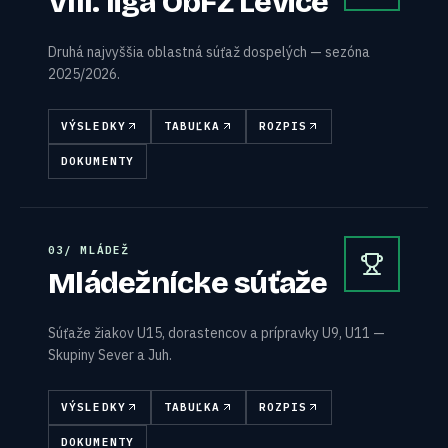
VIII. liga ObFZ Levice
Druhá najvyššia oblastná súťaž dospelých — sezóna
2025/2026.
VÝSLEDKY
TABUĽKA
ROZPIS
DOKUMENTY
0
3
/
MLÁDEŽ
Mládežnícke súťaže
Súťaže žiakov U15, dorastencov a prípravky U9, U11 —
Skupiny Sever a Juh.
VÝSLEDKY
TABUĽKA
ROZPIS
DOKUMENTY