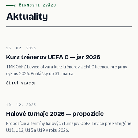
Z ČINNOSTI ZVÄZU
Aktuality
01
15. 02. 2026
VZDELÁVANIE
Kurz trénerov UEFA C — jar 2026
TMK ObFZ Levice otvára kurz trénerov UEFA C licencie pre jarný
cyklus 2026. Prihlášky do 31. marca.
ČÍTAŤ VIAC
02
10. 12. 2025
TURNAJE
Halové turnaje 2026 — propozície
Propozície a termíny halových turnajov ObFZ Levice pre kategórie
U11, U13, U15 a U19 v roku 2026.