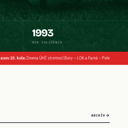
1993
ROK ZALOŽENIA
stretnutí Bory – LOK a Farná – Pohronský Ruskov dňa 10.05.2026 na 13
ARCHÍV