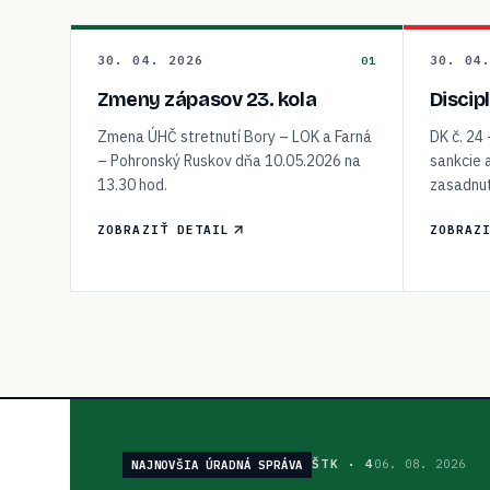
30. 04. 2026
30. 04
01
Zmeny zápasov 23. kola
Discip
Zmena ÚHČ stretnutí Bory – LOK a Farná
DK č. 24
– Pohronský Ruskov dňa 10.05.2026 na
sankcie 
13.30 hod.
zasadnut
ZOBRAZIŤ DETAIL
ZOBRAZ
ŠTK
·
4
06. 08. 2026
NAJNOVŠIA ÚRADNÁ SPRÁVA