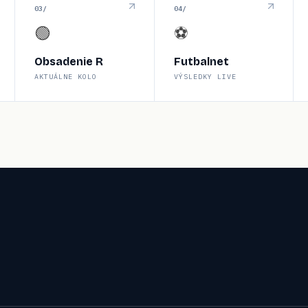
0
3
/
0
4
/
🟢
⚽
Obsadenie R
Futbalnet
AKTUÁLNE KOLO
VÝSLEDKY LIVE