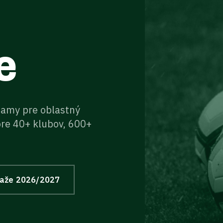
e
znamy pre oblastný
pre 40+ klubov, 600+
ťaže
2026/2027