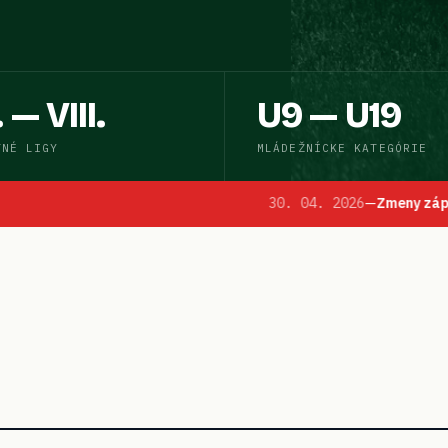
. — VIII.
U9 — U19
TNÉ LIGY
MLÁDEŽNÍCKE KATEGÓRIE
30. 04. 2026
—
Zmeny zápasov 23. kola
:
Zmena ÚHČ 