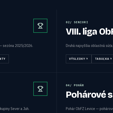
0
2
/
SENIORI
VIII. liga O
 — sezóna 2025/2026.
Druhá najvyššia oblastná súť
NTY
VÝSLEDKY
TABUĽKA
0
4
/
POHÁR
Pohárové s
kupiny Sever a Juh.
Pohár ObFZ Levice — pohárové