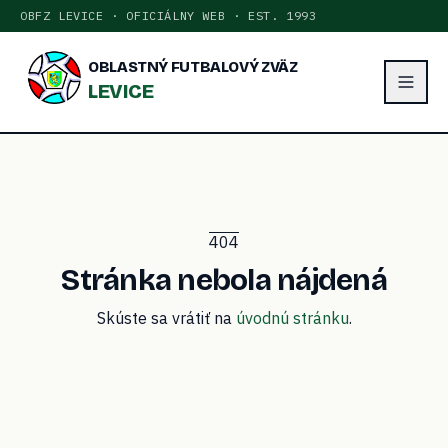
OBFZ LEVICE · OFICIÁLNY WEB · EST. 1993
OBLASTNÝ FUTBALOVÝ ZVÄZ
LEVICE
404
Stránka nebola nájdená
Skúste sa vrátiť na
úvodnú stránku
.