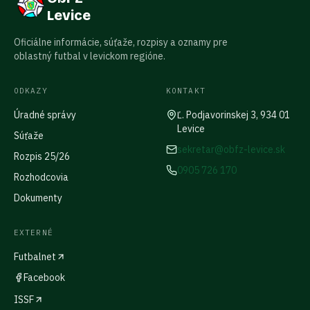
Levice
Oficiálne informácie, súťaže, rozpisy a oznamy pre
oblastný futbal v levickom regióne.
ODKAZY
KONTAKT
Úradné správy
Ľ. Podjavorinskej 3, 934 01
Levice
Súťaže
sekretar@obfz-levice.sk
Rozpis 25/26
0905 726 170
Rozhodcovia
Dokumenty
EXTERNÉ
Futbalnet
Facebook
ISSF