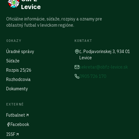
Levice
Oficiálne informácie, súťaže, rozpisy a oznamy pre
oblastný futbal v levickom regióne.
ODKAZY
KONTAKT
Úradné správy
Ľ. Podjavorinskej 3, 934 01
Levice
Súťaže
sekretar@obfz-levice.sk
Rozpis 25/26
0905 726 170
Rozhodcovia
Dokumenty
EXTERNÉ
Futbalnet
Facebook
ISSF