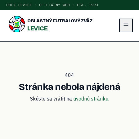
OBFZ LEVICE · OFICIÁLNY WEB · EST. 1993
OBLASTNÝ FUTBALOVÝ ZVÄZ
LEVICE
404
Stránka nebola nájdená
Skúste sa vrátiť na
úvodnú stránku
.