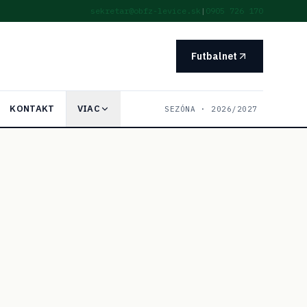
sekretar@obfz-levice.sk
|
0905 726 170
Futbalnet
KONTAKT
VIAC
SEZÓNA ·
2026/2027