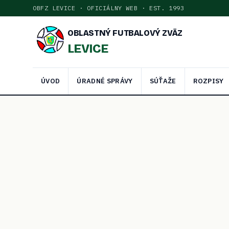
OBFZ LEVICE · OFICIÁLNY WEB · EST. 1993
OBLASTNÝ FUTBALOVÝ ZVÄZ
LEVICE
ÚVOD
ÚRADNÉ SPRÁVY
SÚŤAŽE
ROZPISY