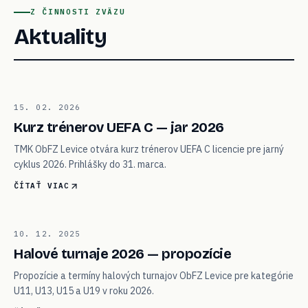
Z ČINNOSTI ZVÄZU
Aktuality
01
15. 02. 2026
VZDELÁVANIE
Kurz trénerov UEFA C — jar 2026
TMK ObFZ Levice otvára kurz trénerov UEFA C licencie pre jarný
cyklus 2026. Prihlášky do 31. marca.
ČÍTAŤ VIAC
02
10. 12. 2025
TURNAJE
Halové turnaje 2026 — propozície
Propozície a termíny halových turnajov ObFZ Levice pre kategórie
U11, U13, U15 a U19 v roku 2026.