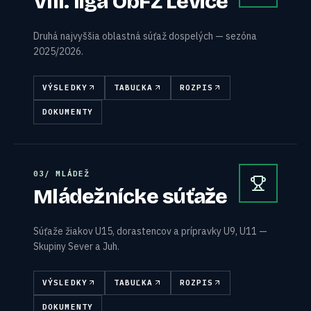
VIII. liga ObFZ Levice
Druhá najvyššia oblastná súťaž dospelých — sezóna
2025/2026.
VÝSLEDKY
TABUĽKA
ROZPIS
DOKUMENTY
0
3
/
MLÁDEŽ
Mládežnícke súťaže
Súťaže žiakov U15, dorastencov a prípravky U9, U11 —
Skupiny Sever a Juh.
VÝSLEDKY
TABUĽKA
ROZPIS
DOKUMENTY