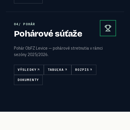
0
4
/
POHÁR
Pohárové súťaže
Pohár ObFZ Levice — pohárové stretnutia v rámci
sezóny 2025/2026.
VÝSLEDKY
TABUĽKA
ROZPIS
DOKUMENTY