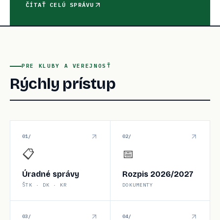
ČÍTAŤ CELÚ SPRÁVU
PRE KLUBY A VEREJNOSŤ
Rýchly prístup
0
1
/
0
2
/
📋
📅
Úradné správy
Rozpis 2026/2027
ŠTK · DK · KR
DOKUMENTY
0
3
/
0
4
/