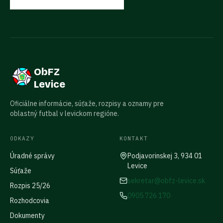
ObFZ
Levice
Oficiálne informácie, súťaže, rozpisy a oznamy pre
oblastný futbal v levickom regióne.
ODKAZY
KONTAKT
Úradné správy
Podjavorinskej 3, 934 01
Levice
Súťaže
sekretar@obfz-levice.sk
Rozpis 25/26
0905 726 170
Rozhodcovia
Dokumenty