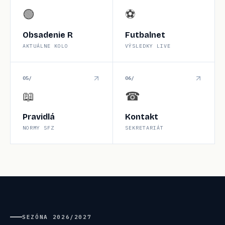
🟢
⚽
Obsadenie R
Futbalnet
AKTUÁLNE KOLO
VÝSLEDKY LIVE
0
5
/
0
6
/
📖
☎
Pravidlá
Kontakt
NORMY SFZ
SEKRETARIÁT
SEZÓNA
2026/2027