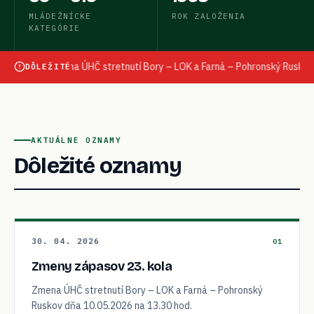
MLÁDEŽNÍCKE
ROK ZALOŽENIA
KATEGÓRIE
mena ÚHČ stretnutí Bory – LOK a Farná – Pohronský Ruskov dňa 10.05.20
DÔLEŽITÉ
AKTUÁLNE OZNAMY
Dôležité oznamy
30. 04. 2026
01
Zmeny zápasov 23. kola
Zmena ÚHČ stretnutí Bory – LOK a Farná – Pohronský
Ruskov dňa 10.05.2026 na 13.30 hod.