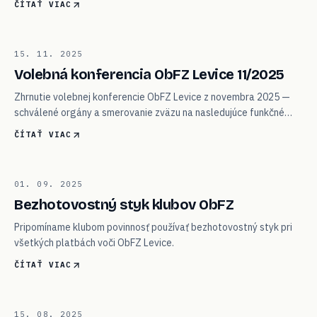
ČÍTAŤ VIAC
03
15. 11. 2025
KONFERENCIA
Volebná konferencia ObFZ Levice 11/2025
Zhrnutie volebnej konferencie ObFZ Levice z novembra 2025 —
schválené orgány a smerovanie zväzu na nasledujúce funkčné
obdobie.
ČÍTAŤ VIAC
04
01. 09. 2025
SEKRETARIÁT
Bezhotovostný styk klubov ObFZ
Pripomíname klubom povinnosť používať bezhotovostný styk pri
všetkých platbách voči ObFZ Levice.
ČÍTAŤ VIAC
15. 08. 2025
ISSF