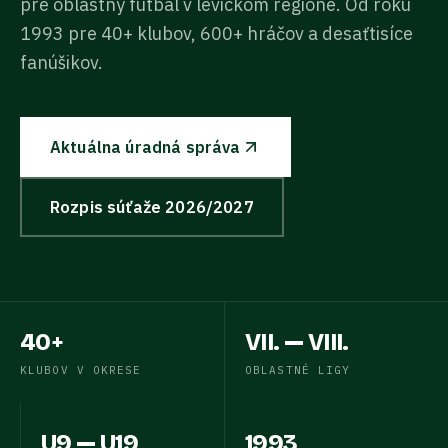
pre oblastný futbal v levickom regióne. Od roku
1993 pre 40+ klubov, 600+ hráčov a desaťtisíce
fanúšikov.
Aktuálna úradná správa
Rozpis súťaže
2026/2027
40+
VII. — VIII.
KLUBOV V OKRESE
OBLASTNÉ LIGY
U9 — U19
1993