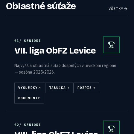
Oblastné súťaže
VŠETKY
0
1
/
SENIORI
VII. liga ObFZ Levice
Najvyššia oblastná súťaž dospelých v levickom regióne
— sezóna 2025/2026.
VÝSLEDKY
TABUĽKA
ROZPIS
DOKUMENTY
0
2
/
SENIORI