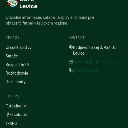
Levice
Oficiálne informácie, súťaže, rozpisy a oznamy pre
oblastný futbal v levickom regióne.
ODKAZY
KONTAKT
Úradné správy
Podjavorinskej 3, 934 01
Levice
Súťaže
sekretar@obfz-levice.sk
Rozpis 25/26
0905 726 170
Rozhodcovia
Dokumenty
EXTERNÉ
Futbalnet
Facebook
ISSF