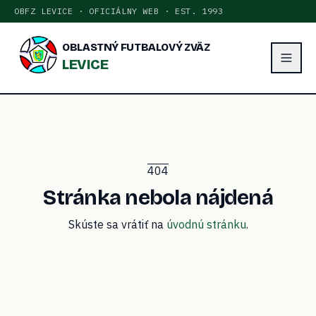
OBFZ LEVICE · OFICIÁLNY WEB · EST. 1993
OBLASTNÝ FUTBALOVÝ ZVÄZ
LEVICE
404
Stránka nebola nájdená
Skúste sa vrátiť na
úvodnú stránku
.