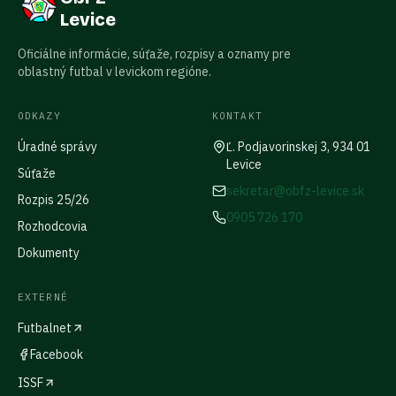
Levice
Oficiálne informácie, súťaže, rozpisy a oznamy pre
oblastný futbal v levickom regióne.
ODKAZY
KONTAKT
Úradné správy
Ľ. Podjavorinskej 3, 934 01
Levice
Súťaže
sekretar@obfz-levice.sk
Rozpis 25/26
0905 726 170
Rozhodcovia
Dokumenty
EXTERNÉ
Futbalnet
Facebook
ISSF