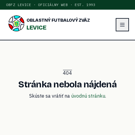
OBFZ LEVICE · OFICIÁLNY WEB · EST. 1993
OBLASTNÝ FUTBALOVÝ ZVÄZ
LEVICE
404
Stránka nebola nájdená
Skúste sa vrátiť na
úvodnú stránku
.