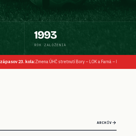
1993
ROK ZALOŽENIA
 ÚHČ stretnutí Bory – LOK a Farná – Pohronský Ruskov dňa 10.05.2026 n
ARCHÍV