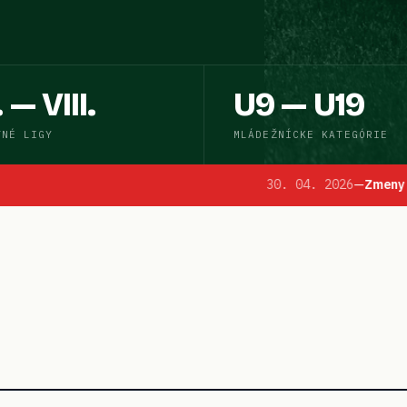
. — VIII.
U9 — U19
TNÉ LIGY
MLÁDEŽNÍCKE KATEGÓRIE
30. 04. 2026
—
Zmeny zápasov 23. kola
:
Zmena