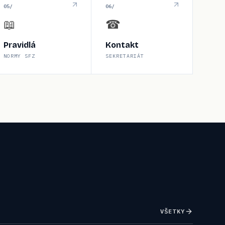
0
5
/
0
6
/
📖
☎
Pravidlá
Kontakt
NORMY SFZ
SEKRETARIÁT
VŠETKY