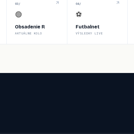
0
3
/
0
4
/
🟢
⚽
Obsadenie R
Futbalnet
AKTUÁLNE KOLO
VÝSLEDKY LIVE