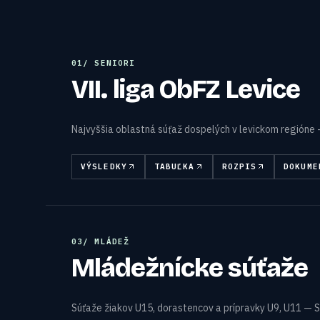
0
1
/
SENIORI
VII. liga ObFZ Levice
Najvyššia oblastná súťaž dospelých v levickom regióne
VÝSLEDKY
TABUĽKA
ROZPIS
DOKUME
0
3
/
MLÁDEŽ
Mládežnícke súťaže
Súťaže žiakov U15, dorastencov a prípravky U9, U11 — S