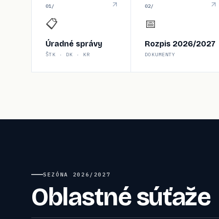
0
1
/
0
2
/
📋
📅
Úradné správy
Rozpis 2026/2027
ŠTK · DK · KR
DOKUMENTY
SEZÓNA
2026/2027
Oblastné súťaže