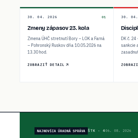
30. 04. 2026
30. 04
01
Zmeny zápasov 23. kola
Discip
Zmena ÚHČ stretnutí Bory – LOK a Farná
DK č. 24
– Pohronský Ruskov dňa 10.05.2026 na
sankcie 
13.30 hod.
zasadnut
ZOBRAZIŤ DETAIL
ZOBRAZ
ŠTK
·
4
06. 08. 2026
NAJNOVŠIA ÚRADNÁ SPRÁVA