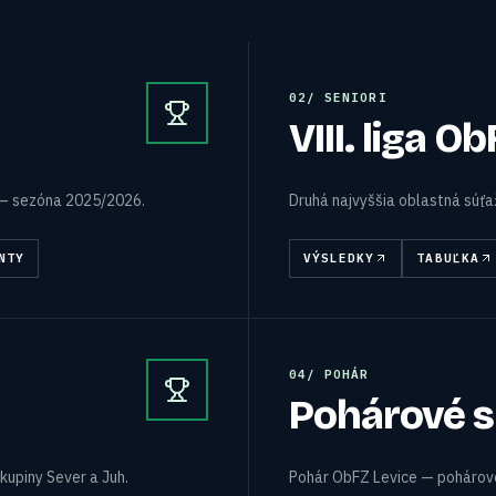
0
2
/
SENIORI
VIII. liga O
 — sezóna 2025/2026.
Druhá najvyššia oblastná súť
NTY
VÝSLEDKY
TABUĽKA
0
4
/
POHÁR
Pohárové s
kupiny Sever a Juh.
Pohár ObFZ Levice — pohárové