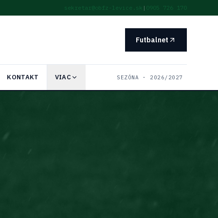
sekretar@obfz-levice.sk
|
0905 726 170
Futbalnet
KONTAKT
VIAC
SEZÓNA ·
2026/2027