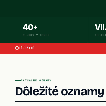
40+
VII
KLUBOV V OKRESE
OBLAS
DÔLEŽITÉ
AKTUÁLNE OZNAMY
Dôležité oznamy