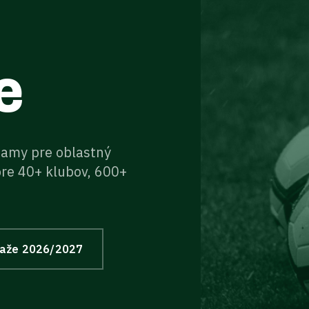
e
znamy pre oblastný
pre 40+ klubov, 600+
ťaže
2026/2027